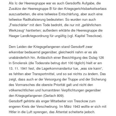
Als Ic der Heeresgruppe war es auch Gersdorffs Aufgabe, die
Zusätze der Heeresgruppe B für den Kriegsgerichtsbarkeitserlass
auszuarbeiten, die eine teilweise Entschärfung, aber auch eine
teilweise Radikalisierung bedeuteten: So wurden nun auch
„Freischärler“ mit dem Tode bedroht, die nur mit „gefährlichem
Werkzeug“ hantierten; außerdem erklärte die Heeresgruppe die
Haager Landkriegsordnung für ungültig (vgl. Kapitel Tresckow).
Dem Leiden der Kriegsgefangenen stand Gersdorff zwar
erkennbar bedauernd gegenüber, gleichwohl nahm er es als
unabänderlich hin. Anlässlich einer Besichtigung des Dulag 126
in Smolensk (die Todesrate betrug dort 100 täglich) hielt er am
13. 11. 1941 fest, die Lagerkommandantur tue, „was sie kann“,
es fehlten aber Transportmittel, und so sei nichts zu ändern. Das
zeigt, dass auch er der Versorgung der Truppe und der Sicherung
des Vormarsches die oberste Priorität galt und nicht den
völkerrechtlichen und humanitären Verpflichtungen gegenüber
den Kriegsgefangenen (Gerlach 809).
Gersdorff gehörte als enger Mitarbeiter von Tresckow zum
engeren Kreis der Verschwörung. Im März 1943 wollte er sich mit
Hitler in die Luft sprengen, das Attentat scheiterte jedoch.