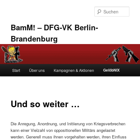
Zum
primären
Such
Inhalt
springen
BamM! – DFG-VK Berlin-
Brandenburg
Hauptmenü
GelöbNIX
Start
Über uns
Kampagnen & Aktionen
Und so weiter …
Die Anregung, Anordnung, und Initiierung von Kriegsverbrechen
kann einer Vielzahl von oppositionellen Militärs angelastet
werden. Generell muss ihnen vorgehalten werden, ihren Einfluss