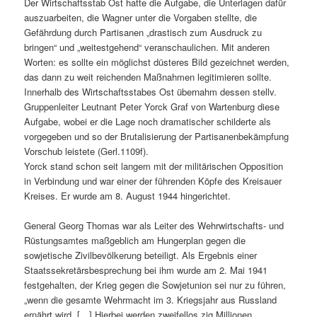
Der Wirtschaftsstab Ost hatte die Aufgabe, die Unterlagen dafür
auszuarbeiten, die Wagner unter die Vorgaben stellte, die
Gefährdung durch Partisanen „drastisch zum Ausdruck zu
bringen“ und „weitestgehend“ veranschaulichen. Mit anderen
Worten: es sollte ein möglichst düsteres Bild gezeichnet werden,
das dann zu weit reichenden Maßnahmen legitimieren sollte.
Innerhalb des Wirtschaftsstabes Ost übernahm dessen stellv.
Gruppenleiter Leutnant Peter Yorck Graf von Wartenburg diese
Aufgabe, wobei er die Lage noch dramatischer schilderte als
vorgegeben und so der Brutalisierung der Partisanenbekämpfung
Vorschub leistete (Gerl.1109f).
Yorck stand schon seit langem mit der militärischen Opposition
in Verbindung und war einer der führenden Köpfe des Kreisauer
Kreises. Er wurde am 8. August 1944 hingerichtet.
General Georg Thomas war als Leiter des Wehrwirtschafts- und
Rüstungsamtes maßgeblich am Hungerplan gegen die
sowjetische Zivilbevölkerung beteiligt. Als Ergebnis einer
Staatssekretärsbesprechung bei ihm wurde am 2. Mai 1941
festgehalten, der Krieg gegen die Sowjetunion sei nur zu führen,
„wenn die gesamte Wehrmacht im 3. Kriegsjahr aus Russland
ernährt wird. […] Hierbei werden zweifellos zig Millionen