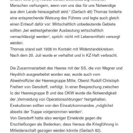
Menschen verhungern, wenn von uns das für uns Notwendige
aus dem Lande herausgeholt wird.“ (Gerlach 46) Thomas forderte
eine entsprechende Weisung des Führers und legte auch gleich
einen Entwurf dafür vor: Wirtschaftlich unbedeutende Gebiete
sollten „bei weitestgehender Ausbeutung wirtschaftlich
vernachlässigt werden“, sprich: nicht mit Lebensmitteln versorgt
werden.
Thomas stand seit 1938 im Kontakt mit Widerstandskreisen.
Nach dem 20. Juli wurde er verhaftet und in KZ-Haft verbracht.
Die Zusammenarbeit des Heeres mit der SS, die von Wagner und
Heydrich ausgearbeitet worden war, wurde auch vom
Abwehroffizier der Heeresgruppe Mitte, Oberst Rudolf-Christoph
Freiherr von Gersdorff, verfolgt. In einer Besprechung zwischen
Ic der Heeresgruppe B und des OKW wurde die Notwendigkeit
der „Vermeidung von Operationsstörungen“ festgehalten.
Exekutionen sollten von den Einsatzkommandos „möglichst
abseits der Truppe vorgenommen werden“.
Von Gersdorff hatte also weniger Einwände gegen die
Erschießungen als Bedenken, dass hieraus die Kriegführung in
Mitleidenschaft gezogen werden könnte (Gerlach 82).