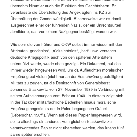
übernahm Himmler auch die Funktion des Gerichtsherrn. Er
veranlasste die Überstellung des Angeklagten ins KZ zur
Überprüfung der Gnadenwürdigkeit. Bizarrerweise war es damit
ausgerechnet einer der führenden Nazis, der ein Unrechtsurteil
abmilderte, das von einem Nazigegner bestätigt worden war.
Wie sehr die von Führer und OKW selbst immer wieder mit den
Attributen „gnadenlos“, „rücksichtslos“, „hart“ usw. versehen
deutsche Kriegspolitik auch von den späteren Attentätern
unterstützt wurde, wurde oben gezeigt. Ein Dokument, auf das
immer wieder hingewiesen wird, um da Aufleuchten moralischer
Empörung bei vielen (nicht nur an der Verschwörung beteiligten)
Militärs zu zeigen, ist die Denkschrift von Generaloberst
Johannes Blaskowitz vom 27. November 1939 in Verbindung mit
seinen Aufzeichnungen vom Februar 1940. In diesem zeigt sich
in der Tat über militärfachliche Bedenken hinaus moralische
Empörung angesichts der in Polen begangenen Gräuel
(Ueberschär, 156ff.). Wenn auf dieses Papier hingewiesen wird,
sollte allerdings ein anderes, vom gleichen Blaskowitz zu
verantwortendes Papier nicht übersehen werden, das knapp fünf
Jahre später erschien.