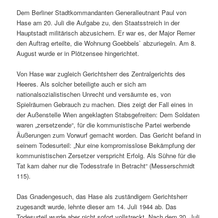
Dem Berliner Stadtkommandanten Generalleutnant Paul von
Hase am 20. Juli die Aufgabe zu, den Staatsstreich in der
Hauptstadt militärisch abzusichern. Er war es, der Major Remer
den Auftrag erteilte, die Wohnung Goebbels` abzuriegeln. Am 8.
August wurde er in Plötzensee hingerichtet.
Von Hase war zugleich Gerichtsherr des Zentralgerichts des
Heeres. Als solcher beteiligte auch er sich am
nationalsozialistischen Unrecht und versäumte es, von
Spielräumen Gebrauch zu machen. Dies zeigt der Fall eines in
der Außenstelle Wien angeklagten Stabsgefreiten: Dem Soldaten
waren „zersetzende“, für die kommunistische Partei werbende
Äußerungen zum Vorwurf gemacht worden. Das Gericht befand in
seinem Todesurteil: „Nur eine kompromisslose Bekämpfung der
kommunistischen Zersetzer verspricht Erfolg. Als Sühne für die
Tat kam daher nur die Todesstrafe in Betracht“ (Messerschmidt
115).
Das Gnadengesuch, das Hase als zuständigem Gerichtsherr
zugesandt wurde, lehnte dieser am 14. Juli 1944 ab. Das
Todesurteil wurde aber nicht sofort vollstreckt. Nach dem 20. Juli