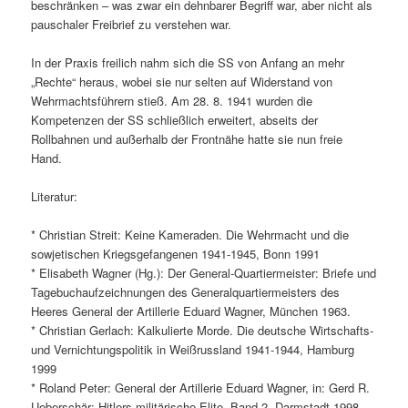
beschränken – was zwar ein dehnbarer Begriff war, aber nicht als
pauschaler Freibrief zu verstehen war.
In der Praxis freilich nahm sich die SS von Anfang an mehr
„Rechte“ heraus, wobei sie nur selten auf Widerstand von
Wehrmachtsführern stieß. Am 28. 8. 1941 wurden die
Kompetenzen der SS schließlich erweitert, abseits der
Rollbahnen und außerhalb der Frontnähe hatte sie nun freie
Hand.
Literatur:
* Christian Streit: Keine Kameraden. Die Wehrmacht und die
sowjetischen Kriegsgefangenen 1941-1945, Bonn 1991
* Elisabeth Wagner (Hg.): Der General-Quartiermeister: Briefe und
Tagebuchaufzeichnungen des Generalquartiermeisters des
Heeres General der Artillerie Eduard Wagner, München 1963.
* Christian Gerlach: Kalkulierte Morde. Die deutsche Wirtschafts-
und Vernichtungspolitik in Weißrussland 1941-1944, Hamburg
1999
* Roland Peter: General der Artillerie Eduard Wagner, in: Gerd R.
Ueberschär: Hitlers militärische Elite, Band 2, Darmstadt 1998,