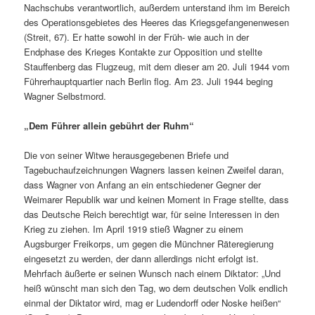
Nachschubs verantwortlich, außerdem unterstand ihm im Bereich
des Operationsgebietes des Heeres das Kriegsgefangenenwesen
(Streit, 67). Er hatte sowohl in der Früh- wie auch in der
Endphase des Krieges Kontakte zur Opposition und stellte
Stauffenberg das Flugzeug, mit dem dieser am 20. Juli 1944 vom
Führerhauptquartier nach Berlin flog. Am 23. Juli 1944 beging
Wagner Selbstmord.
„Dem Führer allein gebührt der Ruhm“
Die von seiner Witwe herausgegebenen Briefe und
Tagebuchaufzeichnungen Wagners lassen keinen Zweifel daran,
dass Wagner von Anfang an ein entschiedener Gegner der
Weimarer Republik war und keinen Moment in Frage stellte, dass
das Deutsche Reich berechtigt war, für seine Interessen in den
Krieg zu ziehen. Im April 1919 stieß Wagner zu einem
Augsburger Freikorps, um gegen die Münchner Räteregierung
eingesetzt zu werden, der dann allerdings nicht erfolgt ist.
Mehrfach äußerte er seinen Wunsch nach einem Diktator: „Und
heiß wünscht man sich den Tag, wo dem deutschen Volk endlich
einmal der Diktator wird, mag er Ludendorff oder Noske heißen“