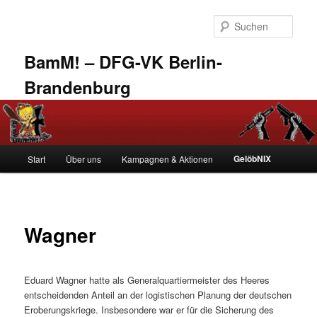
Zum
primären
Such
Inhalt
springen
BamM! – DFG-VK Berlin-
Brandenburg
Hauptmenü
GelöbNIX
Start
Über uns
Kampagnen & Aktionen
Wagner
Eduard Wagner hatte als Generalquartiermeister des Heeres
entscheidenden Anteil an der logistischen Planung der deutschen
Eroberungskriege. Insbesondere war er für die Sicherung des