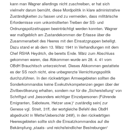
kann man Wagner allerdings nicht zuschreiben, er hat sich
vielmehr darum bemüht, diese Mordpolitik in klare administrative
Zuständigkeiten zu fassen und zu vermeiden, dass militärische
Erfordernisse vom unkontrollierten Treiben der SS- und
Ordnungspolizeitruppen beeinträchtigt werden konnten. Wagner
war maßgeblich am Zustandekommen der Erlasse über die
Zusammenarbeit des Heeres mit den Einsatzgruppen beteiligt.
Dazu stand er ab dem 13. März 1941 in Verhandlungen mit dem
Chef RSHA Heydrich, die bereits Ende. März zum Abschluss
gekommen waren, das Abkommen wurde am 28. 4. 41 vom
OBdH Brauchitsch unterzeichnet. Dieses Abkommen gestattete
es der SS noch nicht, eine unbegrenzte Vernichtungspolitik
durchzuführen. In den rückwärtigen Armeegebieten sollten die
Sonderkommandos keine Exekutivkompetenzen gegen über der
Zivilbevölkerung erhalten, sondern nur für die „Sicherstellung“ von
Schriftgut und „besonders wichtiger Einzelpersonen (Führende
Emigranten, Saboteure, Hetzer usw.)“ zuständig sein( zur
Genese vgl. Streit, 31ff, der wortgleiche Befehl des ObdH
abgedruckt in Wette/Ueberschär 249f), in den rückwärtigen
Heeresgebieten sollte sich die Einsatzkommandos auf die
Bekämpfung „staats- und reichsfeindlicher Bestrebungen“