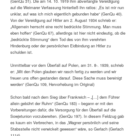
(GenQu 31). Die am 14. 10. 1919 ihm abverlangte Vereidigung
auf die Weimarer Verfassung hinterließ ihn ratlos: „Es ist mir nun
unklar, auf was ich mich eigentlich gebunden habe“ (GenQu 40).
Von der Vereidigung auf Hitler am 2. August 1934 schrieb er:
„Allgemein herrscht eine recht bedrückte Stimmung. Man muss
eben hoffen“ (GenQu 67), allerdings ist hier nicht eindeutig, ob die
„bedrückte Stimmung“ dem Tod des von ihm verehrten
Hindenburg oder der persönlichen Eidbindung an Hitler zu
schulden ist.
Unmittelbar vor dem Überfall auf Polen, am 31. 8-. 1939, schrieb
er: „Mit den Polen glauben wir rasch fertig zu werden und wir
freuen uns offen gestanden darauf. Diese Sache muss bereinigt
werden“ (GenQu 109, Hervorhebung im Original)
Schon bald nach dem Sieg über Frankreich – „[…] dem Führer
allein gebührt der Ruhm“ (GenQu 183) – begann er mit den
Vorbereitungen dafür, die Versorgung für den Überfall auf die
Sowjetunion vorzubereiten. (GenQu 197). In diesem Feldzug gab
es kaum ein Verbrechen, in das „Wagner persönlich und seine
Stabsstelle nicht verwickelt gewesen“ wäre, so Gerlach (Gerlach
1114).