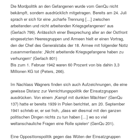
Die Mordpolitik an den Gefangenen wurde vom GenQu nicht
bekämpft, sondern ausdrücklich mitgetragen. Bereits am 24. Juli
sprach er sich für eine „scharfe Trennung […] zwischen
arbeitenden und nicht arbeitenden Kriegsgefangenen“ aus
(Gerlach 799). Anlässlich einer Besprechung aller an der Ostfront
eingesetzten Heeresgruppen und Armeen hielt er einen Vortrag,
den der Chef des Generalstabs der 18. Armee mit folgender Notiz
zusammenfasste: „Nicht arbeitende Kriegsgefangene haben zu
verhungern“ (Gerlach 801)
Bis zum 1. Februar 1942 waren 60 Prozent von bis dahin 3,3
Millionen KG tot (Peters, 266).
Im Nachlass Wagners finden sich auch Aufzeichnungen, die eine
gewisse Distanz zur Vernichtungspolitik der Einsatzgruppen
ausdrücken. Von einem „Kampf mit dunklen Mächten“ (GenQu
137) hatte er bereits 1939 in Polen berichtet, am 20. September
1941 schrieb er, er sei froh, „dass wir diesmal mit den ganzen
politischen Dingen nichts zu tun haben […] wo so viel
weltanschauliche Fragen eine Rolle spielen“ (GenQu 201).
Eine Oppositionspolitik gegen das Wüten der Einsatzgruppen