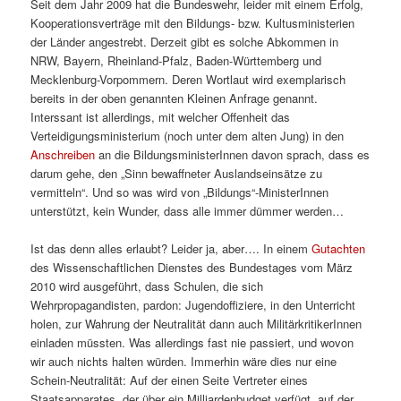
Seit dem Jahr 2009 hat die Bundeswehr, leider mit einem Erfolg,
Kooperationsverträge mit den Bildungs- bzw. Kultusministerien
der Länder angestrebt. Derzeit gibt es solche Abkommen in
NRW, Bayern, Rheinland-Pfalz, Baden-Württemberg und
Mecklenburg-Vorpommern. Deren Wortlaut wird exemplarisch
bereits in der oben genannten Kleinen Anfrage genannt.
Interssant ist allerdings, mit welcher Offenheit das
Verteidigungsministerium (noch unter dem alten Jung) in den
Anschreiben
an die BildungsministerInnen davon sprach, dass es
darum gehe, den „Sinn bewaffneter Auslandseinsätze zu
vermitteln“. Und so was wird von „Bildungs“-MinisterInnen
unterstützt, kein Wunder, dass alle immer dümmer werden…
Ist das denn alles erlaubt? Leider ja, aber…. In einem
Gutachten
des Wissenschaftlichen Dienstes des Bundestages vom März
2010 wird ausgeführt, dass Schulen, die sich
Wehrpropagandisten, pardon: Jugendoffiziere, in den Unterricht
holen, zur Wahrung der Neutralität dann auch MilitärkritikerInnen
einladen müssten. Was allerdings fast nie passiert, und wovon
wir auch nichts halten würden. Immerhin wäre dies nur eine
Schein-Neutralität: Auf der einen Seite Vertreter eines
Staatsapparates, der über ein Milliardenbudget verfügt, auf der