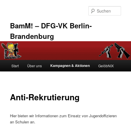
Zum
primären
Such
Inhalt
springen
BamM! – DFG-VK Berlin-
Brandenburg
Hauptmenü
Kampagnen & Aktionen
Start
Über uns
GelöbNIX
Anti-Rekrutierung
Hier bieten wir Informationen zum Einsatz von Jugendoffizieren
an Schulen an.