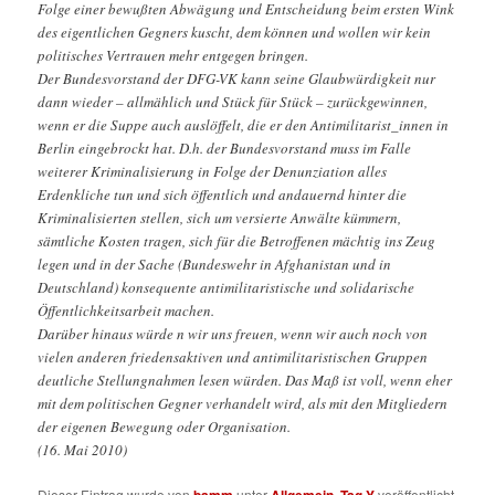
Folge einer bewußten Abwägung und Entscheidung beim ersten Wink
des eigentlichen Gegners kuscht, dem können und wollen wir kein
politisches Vertrauen mehr entgegen bringen.
Der Bundesvorstand der DFG-VK kann seine Glaubwürdigkeit nur
dann wieder – allmählich und Stück für Stück – zurückgewinnen,
wenn er die Suppe auch auslöffelt, die er den Antimilitarist_innen in
Berlin eingebrockt hat. D.h. der Bundesvorstand muss im Falle
weiterer Kriminalisierung in Folge der Denunziation alles
Erdenkliche tun und sich öffentlich und andauernd hinter die
Kriminalisierten stellen, sich um versierte Anwälte kümmern,
sämtliche Kosten tragen, sich für die Betroffenen mächtig ins Zeug
legen und in der Sache (Bundeswehr in Afghanistan und in
Deutschland) konsequente antimilitaristische und solidarische
Öffentlichkeitsarbeit machen.
Darüber hinaus würde n wir uns freuen, wenn wir auch noch von
vielen anderen friedensaktiven und antimilitaristischen Gruppen
deutliche Stellungnahmen lesen würden. Das Maß ist voll, wenn eher
mit dem politischen Gegner verhandelt wird, als mit den Mitgliedern
der eigenen Bewegung oder Organisation.
(16. Mai 2010)
Dieser Eintrag wurde von
bamm
unter
Allgemein
,
Tag Y
veröffentlicht