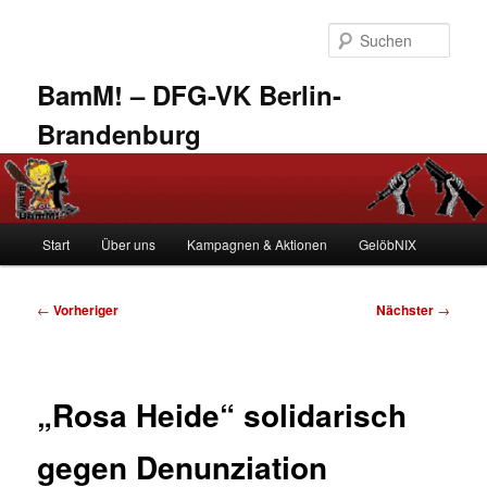
Zum
primären
Such
Inhalt
springen
BamM! – DFG-VK Berlin-
Brandenburg
Hauptmenü
Start
Über uns
Kampagnen & Aktionen
GelöbNIX
Beitragsnavigation
←
Vorheriger
Nächster
→
„Rosa Heide“ solidarisch
gegen Denunziation