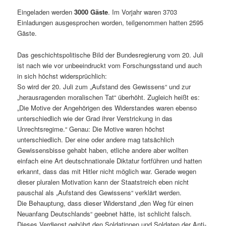
Eingeladen werden
3000 Gäste
. Im Vorjahr waren 3703
Einladungen ausgesprochen worden, teilgenommen hatten 2595
Gäste.
Das geschichtspolitische Bild der Bundesregierung vom 20. Juli
ist nach wie vor unbeeindruckt vom Forschungsstand und auch
in sich höchst widersprüchlich:
So wird der 20. Juli zum „Aufstand des Gewissens“ und zur
„herausragenden moralischen Tat“ überhöht. Zugleich heißt es:
„Die Motive der Angehörigen des Widerstandes waren ebenso
unterschiedlich wie der Grad ihrer Verstrickung in das
Unrechtsregime.“ Genau: Die Motive waren höchst
unterschiedlich. Der eine oder andere mag tatsächlich
Gewissensbisse gehabt haben, etliche andere aber wollten
einfach eine Art deutschnationale Diktatur fortführen und hatten
erkannt, dass das mit Hitler nicht möglich war. Gerade wegen
dieser pluralen Motivation kann der Staatstreich eben nicht
pauschal als „Aufstand des Gewissens“ verklärt werden.
Die Behauptung, dass dieser Widerstand „den Weg für einen
Neuanfang Deutschlands“ geebnet hätte, ist schlicht falsch.
Dieses Verdienst gebührt den Soldatinnen und Soldaten der Anti-