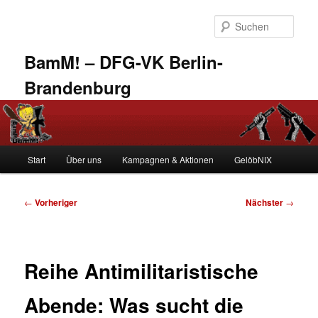
Zum
primären
Such
Inhalt
springen
BamM! – DFG-VK Berlin-
Brandenburg
Hauptmenü
Start
Über uns
Kampagnen & Aktionen
GelöbNIX
Beitragsnavigation
←
Vorheriger
Nächster
→
Reihe Antimilitaristische
Abende: Was sucht die