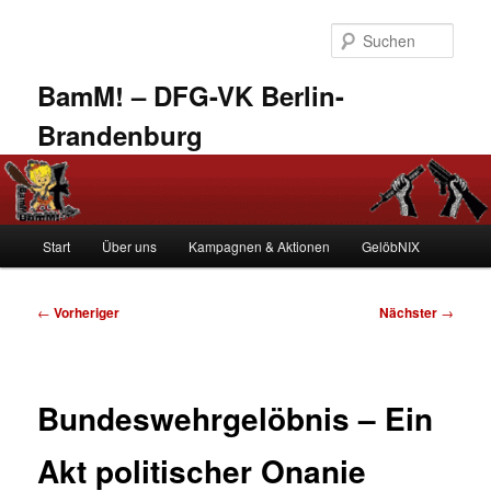
Zum
primären
Such
Inhalt
springen
BamM! – DFG-VK Berlin-
Brandenburg
Hauptmenü
Start
Über uns
Kampagnen & Aktionen
GelöbNIX
Beitragsnavigation
←
Vorheriger
Nächster
→
Bundeswehrgelöbnis – Ein
Akt politischer Onanie