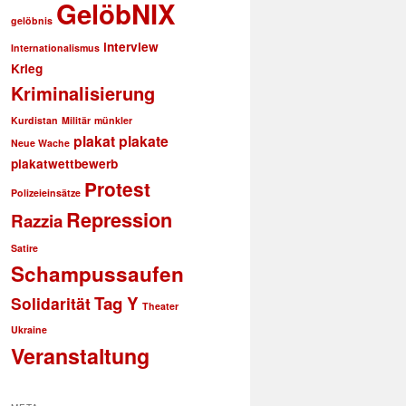
GelöbNIX
gelöbnis
interview
Internationalismus
Krieg
Kriminalisierung
Kurdistan
Militär
münkler
plakat
plakate
Neue Wache
plakatwettbewerb
Protest
Polizeieinsätze
Repression
Razzia
Satire
Schampussaufen
Tag Y
Solidarität
Theater
Ukraine
Veranstaltung