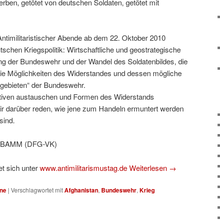
terben, getötet von deutschen Soldaten, getötet mit
 Antimilitaristischer Abende ab dem 22. Oktober 2010
schen Kriegspolitik: Wirtschaftliche und geostrategische
lung der Bundeswehr und der Wandel des Soldatenbildes, die
die Möglichkeiten des Widerstandes und dessen mögliche
zgebieten“ der Bundeswehr.
Aktiven austauschen und Formen des Widerstands
 wir darüber reden, wie jene zum Handeln ermuntert werden
sind.
 BAMM (DFG-VK)
t sich unter
www.antimilitarismustag.de
Weiterlesen
→
ne
|
Verschlagwortet mit
Afghanistan
,
Bundeswehr
,
Krieg