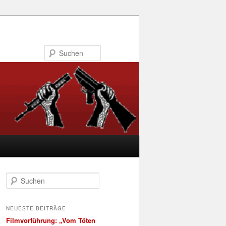
Suchen
S
u
c
h
NEUESTE BEITRÄGE
e
Filmvorführung: „Vom Töten
n