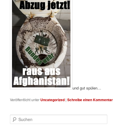
und gut spülen…
Veröffentlicht unter
Uncategorized
|
Schreibe einen Kommentar
S
u
c