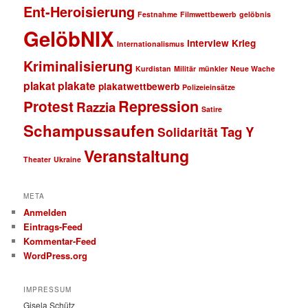
Ent-Heroisierung
Festnahme
Filmwettbewerb
gelöbnis
GelöbNIX
interview
Krieg
Internationalismus
Kriminalisierung
Kurdistan
Militär
münkler
Neue Wache
plakat
plakate
plakatwettbewerb
Polizeieinsätze
Repression
Protest
Razzia
Satire
Schampussaufen
Tag Y
Solidarität
Veranstaltung
Theater
Ukraine
META
Anmelden
Eintrags-Feed
Kommentar-Feed
WordPress.org
IMPRESSUM
Gisela Schütz