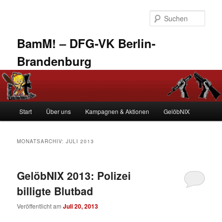
Zum
Zum
primären
sekundären
Such
Inhalt
Inhalt
springen
springen
BamM! – DFG-VK Berlin-
Brandenburg
Hauptmenü
Start
Über uns
Kampagnen & Aktionen
GelöbNIX
MONATSARCHIV:
JULI 2013
GelöbNIX 2013: Polizei
billigte Blutbad
Veröffentlicht am
Juli 20, 2013