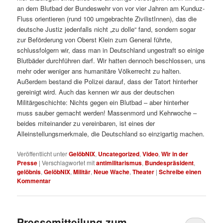
an dem Blutbad der Bundeswehr von vor vier Jahren am Kunduz-
Fluss orientieren (rund 100 umgebrachte ZivilistInnen), das die
deutsche Justiz jedenfalls nicht „zu dolle“ fand, sondern sogar
zur Beförderung von Oberst Klein zum General führte,
schlussfolgern wir, dass man in Deutschland ungestraft so einige
Blutbäder durchführen darf. Wir hatten dennoch beschlossen, uns
mehr oder weniger ans humanitäre Völkerrecht zu halten.
Außerdem bestand die Polizei darauf, dass der Tatort hinterher
gereinigt wird. Auch das kennen wir aus der deutschen
Militärgeschichte: Nichts gegen ein Blutbad – aber hinterher
muss sauber gemacht werden! Massenmord und Kehrwoche –
beides miteinander zu vereinbaren, ist eines der
Alleinstellungsmerkmale, die Deutschland so einzigartig machen.
Veröffentlicht unter
GelöbNIX
,
Uncategorized
,
Video
,
Wir in der
Presse
|
Verschlagwortet mit
antimilitarismus
,
Bundespräsident
,
gelöbnis
,
GelöbNIX
,
Militär
,
Neue Wache
,
Theater
|
Schreibe einen
Kommentar
Pressemitteilung zum