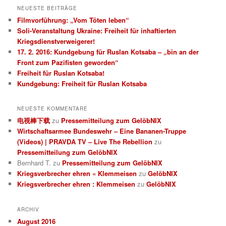
h
NEUESTE BEITRÄGE
e
Filmvorführung: „Vom Töten leben“
n
Soli-Veranstaltung Ukraine: Freiheit für inhaftierten
Kriegsdienstverweigerer!
17. 2. 2016: Kundgebung für Ruslan Kotsaba – „bin an der
Front zum Pazifisten geworden“
Freiheit für Ruslan Kotsaba!
Kundgebung: Freiheit für Ruslan Kotsaba
NEUESTE KOMMENTARE
电视棒下载
zu
Pressemitteilung zum GelöbNIX
Wirtschaftsarmee Bundeswehr – Eine Bananen-Truppe
(Videos) | PRAVDA TV – Live The Rebellion
zu
Pressemitteilung zum GelöbNIX
Bernhard T.
zu
Pressemitteilung zum GelöbNIX
Kriegsverbrecher ehren « Klemmeisen
zu
GelöbNIX
Kriegsverbrecher ehren : Klemmeisen
zu
GelöbNIX
ARCHIV
August 2016