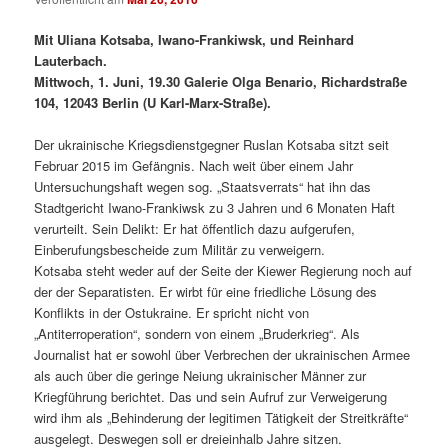
Mit Uliana Kotsaba, Iwano-Frankiwsk, und Reinhard
Lauterbach.
Mittwoch, 1. Juni, 19.30 Galerie Olga Benario, Richardstraße
104, 12043 Berlin (U Karl-Marx-Straße).
Der ukrainische Kriegsdienstgegner Ruslan Kotsaba sitzt seit
Februar 2015 im Gefängnis. Nach weit über einem Jahr
Untersuchungshaft wegen sog. „Staatsverrats“ hat ihn das
Stadtgericht Iwano-Frankiwsk zu 3 Jahren und 6 Monaten Haft
verurteilt. Sein Delikt: Er hat öffentlich dazu aufgerufen,
Einberufungsbescheide zum Militär zu verweigern.
Kotsaba steht weder auf der Seite der Kiewer Regierung noch auf
der der Separatisten. Er wirbt für eine friedliche Lösung des
Konflikts in der Ostukraine. Er spricht nicht von
„Antiterroperation“, sondern von einem „Bruderkrieg“. Als
Journalist hat er sowohl über Verbrechen der ukrainischen Armee
als auch über die geringe Neiung ukrainischer Männer zur
Kriegführung berichtet. Das und sein Aufruf zur Verweigerung
wird ihm als „Behinderung der legitimen Tätigkeit der Streitkräfte“
ausgelegt. Deswegen soll er dreieinhalb Jahre sitzen.