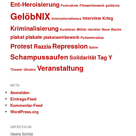
Ent-Heroisierung
Festnahme
Filmwettbewerb
gelöbnis
GelöbNIX
interview
Krieg
Internationalismus
Kriminalisierung
Kurdistan
Militär
münkler
Neue Wache
plakat
plakate
plakatwettbewerb
Polizeieinsätze
Repression
Protest
Razzia
Satire
Schampussaufen
Tag Y
Solidarität
Veranstaltung
Theater
Ukraine
META
Anmelden
Eintrags-Feed
Kommentar-Feed
WordPress.org
IMPRESSUM
Gisela Schütz