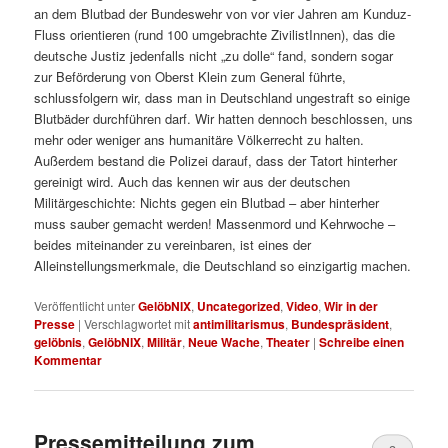
an dem Blutbad der Bundeswehr von vor vier Jahren am Kunduz-
Fluss orientieren (rund 100 umgebrachte ZivilistInnen), das die
deutsche Justiz jedenfalls nicht „zu dolle“ fand, sondern sogar
zur Beförderung von Oberst Klein zum General führte,
schlussfolgern wir, dass man in Deutschland ungestraft so einige
Blutbäder durchführen darf. Wir hatten dennoch beschlossen, uns
mehr oder weniger ans humanitäre Völkerrecht zu halten.
Außerdem bestand die Polizei darauf, dass der Tatort hinterher
gereinigt wird. Auch das kennen wir aus der deutschen
Militärgeschichte: Nichts gegen ein Blutbad – aber hinterher
muss sauber gemacht werden! Massenmord und Kehrwoche –
beides miteinander zu vereinbaren, ist eines der
Alleinstellungsmerkmale, die Deutschland so einzigartig machen.
Veröffentlicht unter
GelöbNIX
,
Uncategorized
,
Video
,
Wir in der
Presse
|
Verschlagwortet mit
antimilitarismus
,
Bundespräsident
,
gelöbnis
,
GelöbNIX
,
Militär
,
Neue Wache
,
Theater
|
Schreibe einen
Kommentar
Pressemitteilung zum