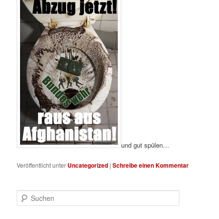
und gut spülen…
Veröffentlicht unter
Uncategorized
|
Schreibe einen Kommentar
S
u
c