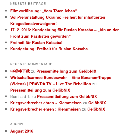
h
NEUESTE BEITRÄGE
e
Filmvorführung: „Vom Töten leben“
n
Soli-Veranstaltung Ukraine: Freiheit für inhaftierten
Kriegsdienstverweigerer!
17. 2. 2016: Kundgebung für Ruslan Kotsaba – „bin an der
Front zum Pazifisten geworden“
Freiheit für Ruslan Kotsaba!
Kundgebung: Freiheit für Ruslan Kotsaba
NEUESTE KOMMENTARE
电视棒下载
zu
Pressemitteilung zum GelöbNIX
Wirtschaftsarmee Bundeswehr – Eine Bananen-Truppe
(Videos) | PRAVDA TV – Live The Rebellion
zu
Pressemitteilung zum GelöbNIX
Bernhard T.
zu
Pressemitteilung zum GelöbNIX
Kriegsverbrecher ehren « Klemmeisen
zu
GelöbNIX
Kriegsverbrecher ehren : Klemmeisen
zu
GelöbNIX
ARCHIV
August 2016