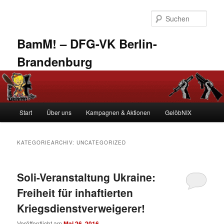
Zum
Zum
primären
sekundären
Such
Inhalt
Inhalt
springen
springen
BamM! – DFG-VK Berlin-
Brandenburg
Hauptmenü
Start
Über uns
Kampagnen & Aktionen
GelöbNIX
KATEGORIEARCHIV:
UNCATEGORIZED
Soli-Veranstaltung Ukraine:
Freiheit für inhaftierten
Kriegsdienstverweigerer!
Veröffentlicht am
Mai 26, 2016