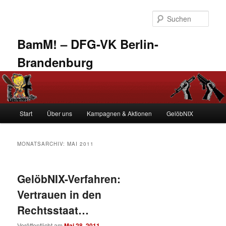
Zum
Zum
primären
sekundären
Such
Inhalt
Inhalt
springen
springen
BamM! – DFG-VK Berlin-
Brandenburg
Hauptmenü
Start
Über uns
Kampagnen & Aktionen
GelöbNIX
MONATSARCHIV:
MAI 2011
GelöbNIX-Verfahren:
Vertrauen in den
Rechtsstaat…
Veröffentlicht am
Mai 28, 2011