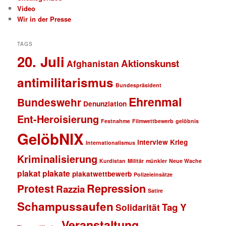
Video
Wir in der Presse
TAGS
20. Juli
Aktionskunst
Afghanistan
antimilitarismus
Bundespräsident
Ehrenmal
Bundeswehr
Denunziation
Ent-Heroisierung
Festnahme
Filmwettbewerb
gelöbnis
GelöbNIX
interview
Krieg
Internationalismus
Kriminalisierung
Kurdistan
Militär
münkler
Neue Wache
plakat
plakate
plakatwettbewerb
Polizeieinsätze
Repression
Protest
Razzia
Satire
Schampussaufen
Tag Y
Solidarität
Veranstaltung