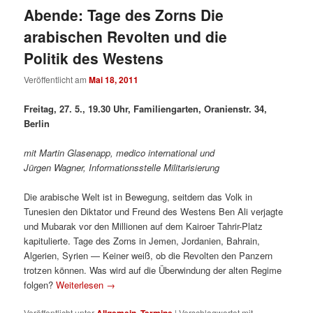
Abende: Tage des Zorns Die
arabischen Revolten und die
Politik des Westens
Veröffentlicht am
Mai 18, 2011
Freitag, 27. 5., 19.30 Uhr, Familiengarten, Oranienstr. 34,
Berlin
mit Martin Glasenapp, medico international und
Jürgen Wagner, Informationsstelle Militarisierung
Die arabische Welt ist in Bewegung, seitdem das Volk in
Tunesien den Diktator und Freund des Westens Ben Ali verjagte
und Mubarak vor den Millionen auf dem Kairoer Tahrir-Platz
kapitulierte. Tage des Zorns in Jemen, Jordanien, Bahrain,
Algerien, Syrien — Keiner weiß, ob die Revolten den Panzern
trotzen können. Was wird auf die Überwindung der alten Regime
folgen?
Weiterlesen
→
Veröffentlicht unter
Allgemein
,
Termine
|
Verschlagwortet mit