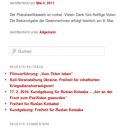
Veröffentlicht am
Mai 4, 2011
Der Plakatwettbewerb ist vorbei. Vielen Dank fürs fleißige Voten.
Die Bekanntgabe der GewinnerInnen erfolgt feierlich am 8. Mai.
Veröffentlicht unter
Allgemein
S
u
c
h
NEUESTE BEITRÄGE
e
Filmvorführung: „Vom Töten leben“
n
Soli-Veranstaltung Ukraine: Freiheit für inhaftierten
Kriegsdienstverweigerer!
17. 2. 2016: Kundgebung für Ruslan Kotsaba – „bin an der
Front zum Pazifisten geworden“
Freiheit für Ruslan Kotsaba!
Kundgebung: Freiheit für Ruslan Kotsaba
NEUESTE KOMMENTARE