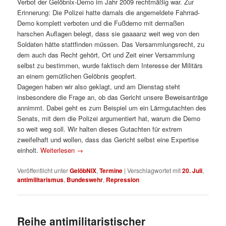
Verbot der Gelöbnix-Demo im Jahr 2009 rechtmäßig war. Zur
Erinnerung: Die Polizei hatte damals die angemeldete Fahrrad-
Demo komplett verboten und die Fußdemo mit dermaßen
harschen Auflagen belegt, dass sie gaaaanz weit weg von den
Soldaten hätte stattfinden müssen. Das Versammlungsrecht, zu
dem auch das Recht gehört, Ort und Zeit einer Versammlung
selbst zu bestimmen, wurde faktisch dem Interesse der Militärs
an einem gemütlichen Gelöbnis geopfert.
Dagegen haben wir also geklagt, und am Dienstag steht
insbesondere die Frage an, ob das Gericht unsere Beweisanträge
annimmt. Dabei geht es zum Beispiel um ein Lärmgutachten des
Senats, mit dem die Polizei argumentiert hat, warum die Demo
so weit weg soll. Wir halten dieses Gutachten für extrem
zweifelhaft und wollen, dass das Gericht selbst eine Expertise
einholt.
Weiterlesen
→
Veröffentlicht unter
GelöbNIX
,
Termine
|
Verschlagwortet mit
20. Juli
,
antimilitarismus
,
Bundeswehr
,
Repression
Reihe antimilitaristischer